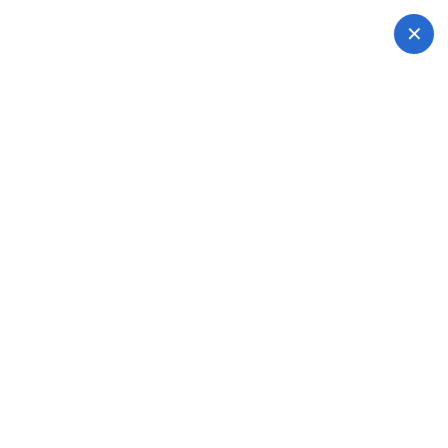
登录平台
✕
标签云列表
按标签聚合浏览相关文章
华为60对比苹果14，影像能力，差距分析