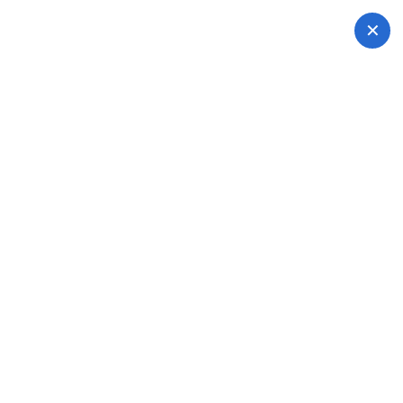
登录平台
✕
标签云列表
按标签聚合浏览相关文章
竞品动向影响几何 - 赌博游戏app