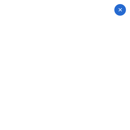
登录平台
✕
✕
好莱坞大片口碑两极分化，
票房表现差异显著
2026-06-14
赌博游戏app
好莱坞口碑
精选摘要
好莱坞大片近期市场表现两极分化，口碑与票房